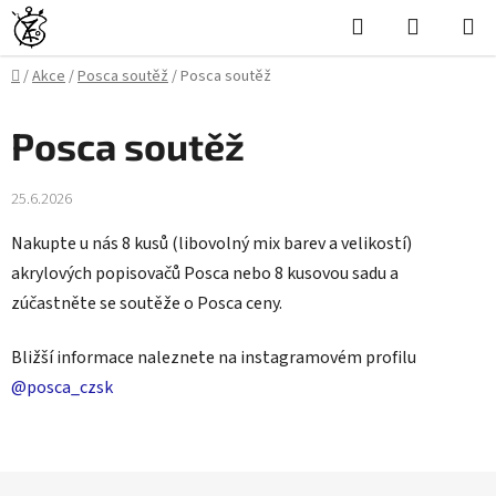
Přejít
Hledat
NÁKUPN
na
KOŠÍK
obsah
Domů
/
Akce
/
Posca soutěž
/
Posca soutěž
Posca soutěž
25.6.2026
Nakupte u nás 8 kusů (libovolný mix barev a velikostí)
akrylových popisovačů Posca nebo 8 kusovou sadu a
zúčastněte se soutěže o Posca ceny.
Bližší informace naleznete na instagramovém profilu
@posca_czsk
Z