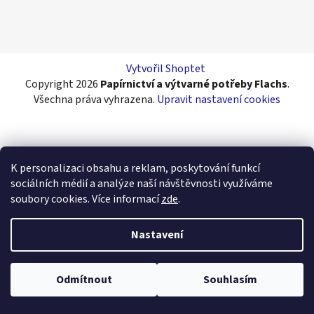
á
p
a
t
Vytvořil Shoptet
í
Copyright 2026
Papírnictví a výtvarné potřeby Flachs
.
Všechna práva vyhrazena.
Upravit nastavení cookies
K personalizaci obsahu a reklam, poskytování funkcí
sociálních médií a analýze naší návštěvnosti využíváme
soubory cookies. Více informací
zde
.
Nastavení
Odmítnout
Souhlasím