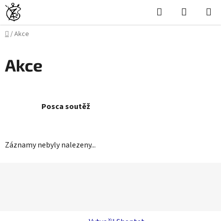
Přejít
Hledat
NÁKUPN
na
KOŠÍK
obsah
Domů
/
Akce
Akce
Posca soutěž
Záznamy nebyly nalezeny...
Z
á
p
a
t