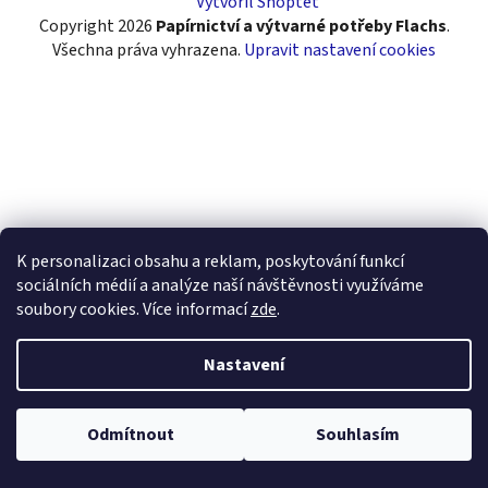
Vytvořil Shoptet
í
Copyright 2026
Papírnictví a výtvarné potřeby Flachs
.
Všechna práva vyhrazena.
Upravit nastavení cookies
K personalizaci obsahu a reklam, poskytování funkcí
sociálních médií a analýze naší návštěvnosti využíváme
soubory cookies. Více informací
zde
.
Nastavení
Odmítnout
Souhlasím