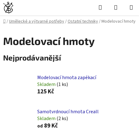
Přejít
Hledat
NÁKUPN
na
KOŠÍK
obsah
Domů
/
Umělecké a výtvarné potřeby
/
Ostatní techniky
/
Modelovací hmoty
Modelovací hmoty
Nejprodávanější
Modelovací hmota zapékací
Skladem
(1 ks)
125 Kč
Samotvrdnoucí hmota Creall
Skladem
(2 ks)
89 Kč
od