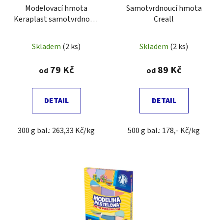
t
Modelovací hmota
Samotvrdnoucí hmota
o
ů
Keraplast samotvrdnoucí
Creall
d
bílá
u
Skladem
(2 ks)
Skladem
(2 ks)
k
t
79 Kč
89 Kč
od
od
ů
DETAIL
DETAIL
300 g bal.: 263,33 Kč/kg
500 g bal.: 178,- Kč/kg