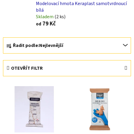
Modelovací hmota Keraplast samotvrdnoucí
bílá
Skladem
(2 ks)
79 Kč
od
Ř
Řadit podle:
Nejlevnější
a
z
e
OTEVŘÍT FILTR
n
í
V
p
ý
r
p
o
i
d
s
u
p
k
r