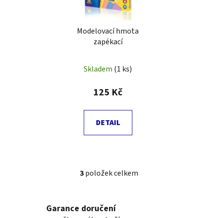
Modelovací hmota
zapékací
Skladem
(1 ks)
125 Kč
DETAIL
3
položek celkem
O
v
l
Garance doručení
á