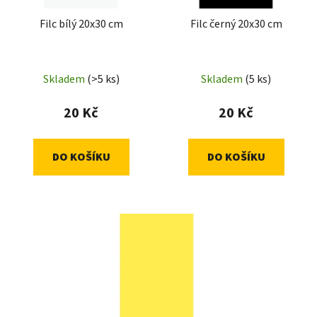
r
t
Filc bílý 20x30 cm
Filc černý 20x30 cm
o
ů
d
u
Skladem
(>5 ks)
Skladem
(5 ks)
k
t
20 Kč
20 Kč
ů
DO KOŠÍKU
DO KOŠÍKU