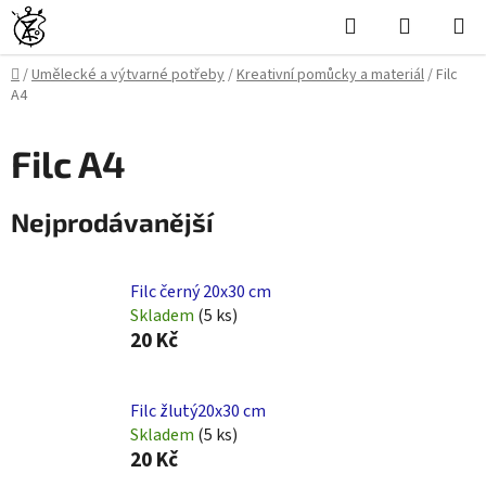
Přejít
Hledat
NÁKUPN
na
KOŠÍK
obsah
Domů
/
Umělecké a výtvarné potřeby
/
Kreativní pomůcky a materiál
/
Filc
A4
Filc A4
Nejprodávanější
Filc černý 20x30 cm
Skladem
(5 ks)
20 Kč
Filc žlutý20x30 cm
Skladem
(5 ks)
20 Kč