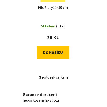
Filc žlutý20x30 cm
Skladem
(5 ks)
20 Kč
DO KOŠÍKU
3
položek celkem
O
v
l
Garance doručení
á
nepoškozeného zboží
d
a