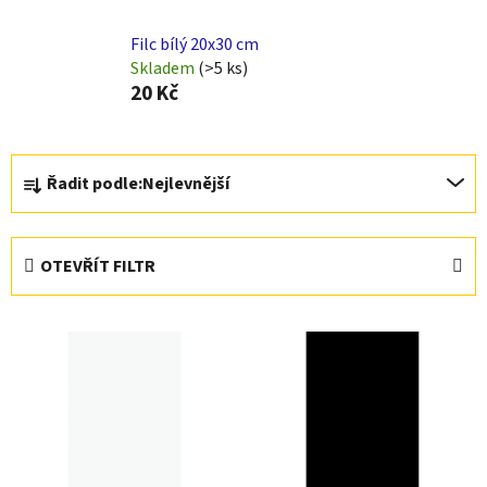
Filc bílý 20x30 cm
Skladem
(>5 ks)
20 Kč
Ř
Řadit podle:
Nejlevnější
a
z
e
OTEVŘÍT FILTR
n
í
V
p
ý
r
p
o
i
d
s
u
p
k