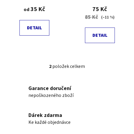
t
35 Kč
75 Kč
od
ů
85 Kč
(–11 %)
DETAIL
DETAIL
2
položek celkem
O
v
l
Garance doručení
á
nepoškozeného zboží
d
a
c
Dárek zdarma
í
p
Ke každé objednávce
r