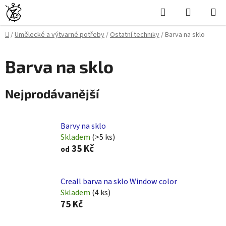
Přejít
Hledat
NÁKUPN
na
KOŠÍK
obsah
Domů
/
Umělecké a výtvarné potřeby
/
Ostatní techniky
/
Barva na sklo
Barva na sklo
Nejprodávanější
Barvy na sklo
Skladem
(>5 ks)
35 Kč
od
Creall barva na sklo Window color
Skladem
(4 ks)
75 Kč