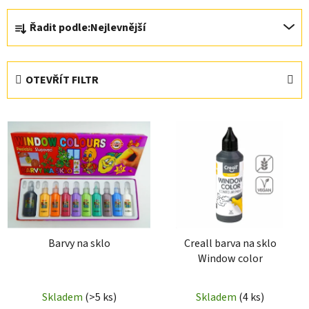
Ř
Řadit podle:
Nejlevnější
a
z
e
OTEVŘÍT FILTR
n
í
V
p
ý
r
p
o
i
d
s
u
p
k
r
t
Barvy na sklo
Creall barva na sklo
o
ů
Window color
d
u
Skladem
(>5 ks)
Skladem
(4 ks)
k