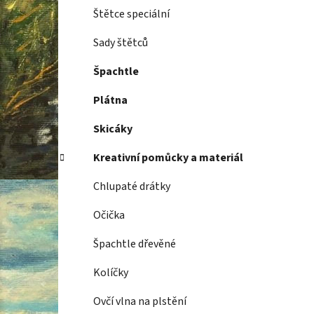
Štětce speciální
Sady štětců
Špachtle
Plátna
Skicáky
Kreativní pomůcky a materiál
Chlupaté drátky
Očička
Špachtle dřevěné
Kolíčky
Ovčí vlna na plstění