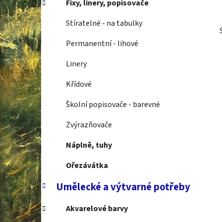
Fixy, linery, popisovače
p
a
Stíratelné - na tabulky
n
Permanentní - lihové
e
l
Linery
Křídové
Školní popisovače - barevné
Zvýrazňovače
Náplně, tuhy
Ořezávátka
Umělecké a výtvarné potřeby
Akvarelové barvy