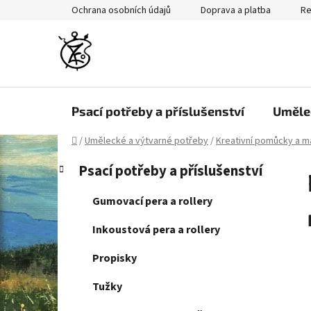
Přejít
Ochrana osobních údajů
Doprava a platba
Re
na
obsah
Psací potřeby a příslušenství
Uměle
Domů
/
Umělecké a výtvarné potřeby
/
Kreativní pomůcky a ma
P
K
Přeskočit
Psací potřeby a příslušenství
a
kategorie
o
t
s
Gumovací pera a rollery
e
t
g
Inkoustová pera a rollery
r
o
a
r
Propisky
i
n
e
Tužky
n
í