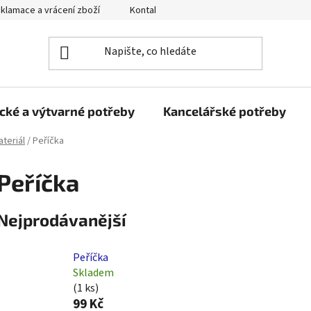
klamace a vrácení zboží
Kontakty
Obchodní podmínky
cké a výtvarné potřeby
Kancelářské potřeby
teriál
/
Peříčka
Peříčka
Nejprodávanější
Peříčka
Skladem
(1 ks)
99 Kč