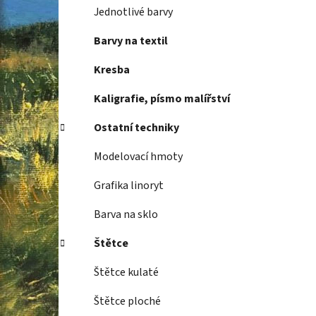
Jednotlivé barvy
Barvy na textil
Kresba
Kaligrafie, písmo malířství
Ostatní techniky
Modelovací hmoty
Grafika linoryt
Barva na sklo
Štětce
Štětce kulaté
Štětce ploché