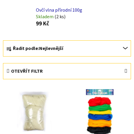
Ovčí vlna přírodní 100g
Skladem
(2 ks)
99 Kč
Ř
Řadit podle:
Nejlevnější
a
z
e
OTEVŘÍT FILTR
n
í
V
p
ý
r
p
o
i
d
s
u
p
k