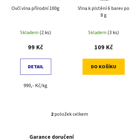
r
t
Ovčí vlna přírodní 100g
Vlna k plstění 6 barev po
o
ů
8 g
d
u
Skladem
(2 ks)
Skladem
(3 ks)
k
t
99 Kč
109 Kč
ů
DETAIL
DO KOŠÍKU
990,- Kč/kg
2
položek celkem
O
v
l
Garance doručení
á