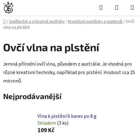
Přejít
Hledat
NÁKUPN
na
KOŠÍK
obsah
Domů
/
Umělecké a výtvarné potřeby
/
Kreativní pomůcky a materiál
/
Ovčí
vlna na plstění
Ovčí vlna na plstění
Jemná přírodní ovčí vlna, původem z austrálie. Je vhodná pro
různé kreativní techniky, například pro plstění. Hrubost cca 25
micronů.
Nejprodávanější
Vlna k plstění 6 barev po 8 g
Skladem
(3 ks)
109 Kč