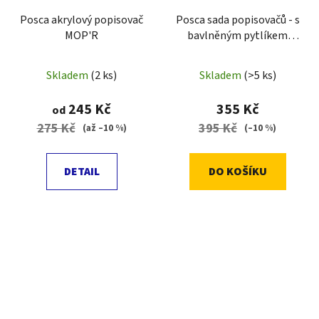
Posca akrylový popisovač
Posca sada popisovačů - s
MOP'R
bavlněným pytlíkem
Posca II, mix barev (8 ks)
Skladem
(2 ks)
Skladem
(>5 ks)
245 Kč
355 Kč
od
275 Kč
395 Kč
(až –10 %)
(–10 %)
DETAIL
DO KOŠÍKU