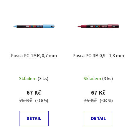
V
p
ý
r
p
o
i
d
s
u
p
k
r
t
Posca PC-1MR, 0,7 mm
Posca PC-3M 0,9 - 1,3 mm
o
ů
d
u
Skladem
(3 ks)
Skladem
(3 ks)
k
t
67 Kč
67 Kč
ů
75 Kč
75 Kč
(–10 %)
(–10 %)
DETAIL
DETAIL