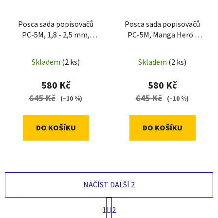
Posca sada popisovačů
Posca sada popisovačů
PC-5M, 1,8 - 2,5 mm,
PC-5M, Manga Hero -
základní barvy (8 ks)
Limitovaná edice, mix
barev (8 ks)
Skladem
(2 ks)
Skladem
(2 ks)
580 Kč
580 Kč
645 Kč
645 Kč
(–10 %)
(–10 %)
DO KOŠÍKU
DO KOŠÍKU
NAČÍST DALŠÍ 2
S
1
2
t