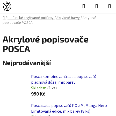
Přejít
Hledat
NÁKUPN
na
KOŠÍK
obsah
Domů
/
Umělecké a výtvarné potřeby
/
Akrylové barvy
/
Akrylové
popisovače POSCA
Akrylové popisovače
POSCA
Nejprodávanější
Posca kombinovaná sada popisovačů -
plechová dóza, mix barev
Skladem
(1 ks)
990 Kč
Posca sada popisovačů PC-5M, Manga Hero -
Limitovaná edice, mix barev (8 ks)