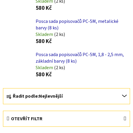
Skladem
(2 ks)
580 Kč
Posca sada popisovačů PC-5M, metalické
barvy (8 ks)
Skladem
(2 ks)
580 Kč
Posca sada popisovačů PC-5M, 1,8 - 2,5 mm,
základní barvy (8 ks)
Skladem
(2 ks)
580 Kč
Ř
Řadit podle:
Nejlevnější
a
z
e
OTEVŘÍT FILTR
n
í