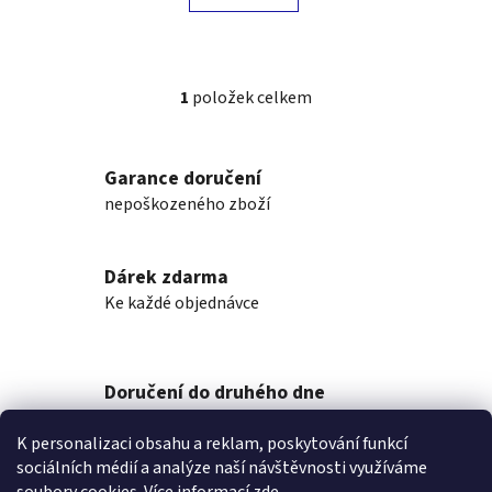
1
položek celkem
O
v
l
Garance doručení
á
nepoškozeného zboží
d
a
c
Dárek zdarma
í
p
Ke každé objednávce
r
v
k
Doručení do druhého dne
y
na jakékoliv místo
v
K personalizaci obsahu a reklam, poskytování funkcí
ý
sociálních médií a analýze naší návštěvnosti využíváme
p
Z