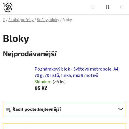
Přejít
Hledat
NÁKUPN
na
KOŠÍK
obsah
Domů
/
Školní potřeby
/
Sešity, bloky
/
Bloky
Bloky
Nejprodávanější
Poznámkový blok - Světové metropole, A4,
70 g, 70 listů, linka, mix 9 motivů
Skladem
(>5 ks)
95 Kč
Ř
Řadit podle:
Nejlevnější
a
z
e