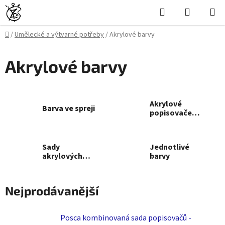
Přejít
Hledat
NÁKUPN
na
KOŠÍK
obsah
Domů
/
Umělecké a výtvarné potřeby
/
Akrylové barvy
Akrylové barvy
Akrylové
Barva ve spreji
popisovače
POSCA
Sady
Jednotlivé
akrylových
barvy
barev
Nejprodávanější
Posca kombinovaná sada popisovačů -