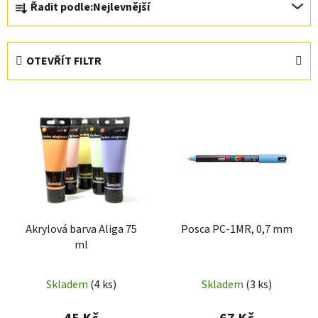
Řadit podle:
Nejlevnější
a
z
e
OTEVŘÍT FILTR
n
í
V
p
ý
r
p
o
i
d
s
u
p
k
r
t
Akrylová barva Aliga 75
Posca PC-1MR, 0,7 mm
o
ů
ml
d
u
Skladem
(4 ks)
Skladem
(3 ks)
k
t