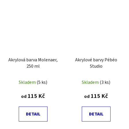
Akrylová barva Molenaer,
Akrylové barvy Pébéo
250 ml
Studio
Skladem
(5 ks)
Skladem
(3 ks)
115 Kč
115 Kč
od
od
DETAIL
DETAIL