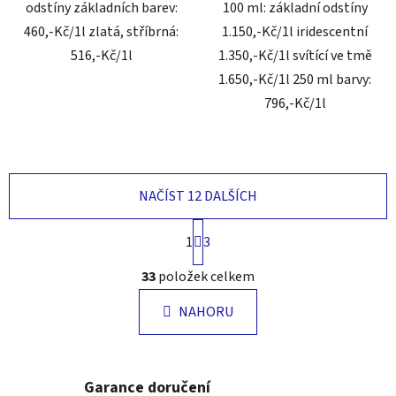
odstíny základních barev:
100 ml: základní odstíny
460,-Kč/1l zlatá, stříbrná:
1.150,-Kč/1l iridescentní
516,-Kč/1l
1.350,-Kč/1l svítící ve tmě
1.650,-Kč/1l 250 ml barvy:
796,-Kč/1l
NAČÍST 12 DALŠÍCH
S
1
3
t
r
O
33
položek celkem
á
v
n
l
k
NAHORU
á
o
d
v
a
á
n
c
Garance doručení
í