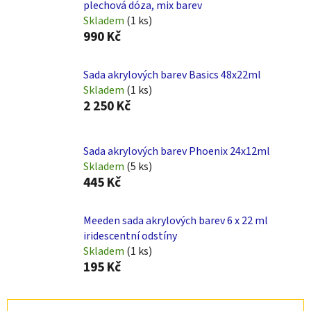
plechová dóza, mix barev
Skladem
(1 ks)
990 Kč
Sada akrylových barev Basics 48x22ml
Skladem
(1 ks)
2 250 Kč
Sada akrylových barev Phoenix 24x12ml
Skladem
(5 ks)
445 Kč
Meeden sada akrylových barev 6 x 22 ml
iridescentní odstíny
Skladem
(1 ks)
195 Kč
Ř