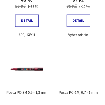
45 Kč
67 Kč
ů
55 Kč
75 Kč
(–18 %)
(–10 %)
DETAIL
DETAIL
600,-Kč/1l
Vyber odstín
Posca PC-3M 0,9 - 1,3 mm
Posca PC-1M, 0,7 - 1 mm