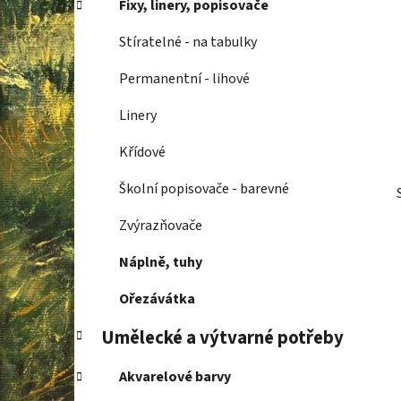
Fixy, linery, popisovače
p
a
Stíratelné - na tabulky
n
Permanentní - lihové
e
l
Linery
Křídové
Školní popisovače - barevné
Zvýrazňovače
Náplně, tuhy
Ořezávátka
Umělecké a výtvarné potřeby
Akvarelové barvy