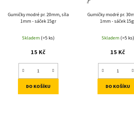
o
d
Gumičky modré pr. 20mm, síla
Gumičky modré pr. 30m
u
1mm - sáček 15gr
1mm - sáček 15g
k
t
Skladem
(>5 ks)
Skladem
(>5 ks)
ů
15 Kč
15 Kč
DO KOŠÍKU
DO KOŠÍKU
O
v
l
á