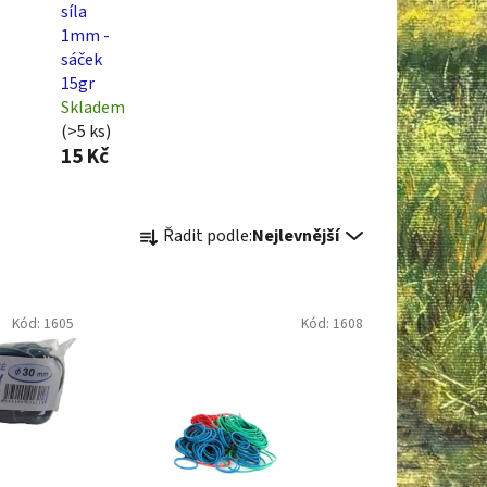
síla
1mm -
sáček
15gr
Skladem
(>5 ks)
15 Kč
Ř
Řadit podle:
Nejlevnější
a
z
e
Kód:
1605
Kód:
1608
n
í
p
r
o
d