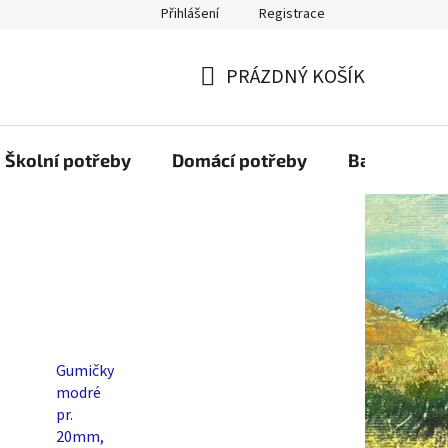
Přihlášení
Registrace
PRÁZDNÝ KOŠÍK
NÁKUPNÍ
KOŠÍK
Školní potřeby
Domácí potřeby
Balící mater
Gumičky
modré
pr.
20mm,