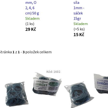
mm, O
síla
2, 4, 6
1mm -
cm) 50 g
sáček
Skladem
15gr
(1 ks)
Skladem
29 Kč
(>5 ks)
15 Kč
Stránka
1
z
1
-
3
položek celkem
V
Kód:
1602
ý
p
i
s
p
r