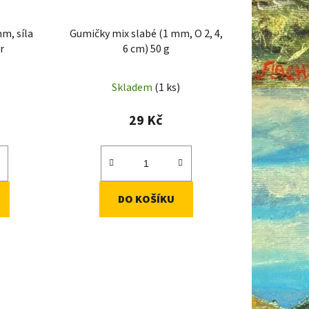
u
k
m, síla
Gumičky mix slabé (1 mm, O 2, 4,
t
r
6 cm) 50 g
ů
Skladem
(1 ks)
29 Kč
DO KOŠÍKU