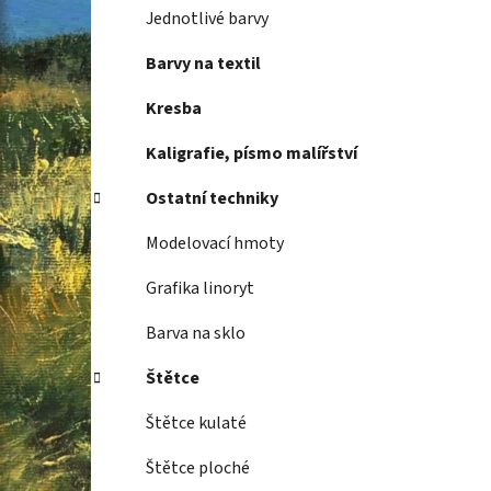
Jednotlivé barvy
Barvy na textil
Kresba
Kaligrafie, písmo malířství
Ostatní techniky
Modelovací hmoty
Grafika linoryt
Barva na sklo
Štětce
Štětce kulaté
Štětce ploché