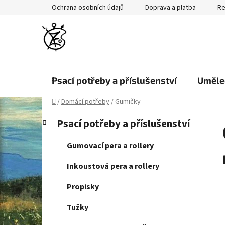
Přejít
Ochrana osobních údajů
Doprava a platba
Re
na
obsah
Psací potřeby a příslušenství
Uměle
Domů
/
Domácí potřeby
/
Gumičky
P
K
Přeskočit
Psací potřeby a příslušenství
a
kategorie
o
t
s
Gumovací pera a rollery
e
t
g
Inkoustová pera a rollery
r
o
a
r
Propisky
i
n
e
Tužky
n
í