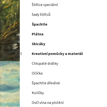
Štětce speciální
Sady štětců
Špachtle
Plátna
Skicáky
Kreativní pomůcky a materiál
Chlupaté drátky
Očička
Špachtle dřevěné
Kolíčky
Ovčí vlna na plstění