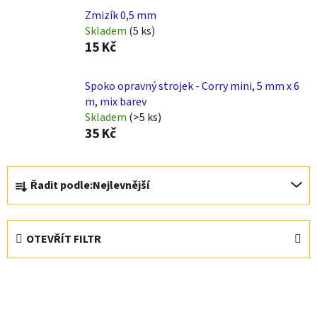
Zmizík 0,5 mm
Skladem
(5 ks)
15 Kč
Spoko opravný strojek - Corry mini, 5 mm x 6
m, mix barev
Skladem
(>5 ks)
35 Kč
Ř
Řadit podle:
Nejlevnější
a
z
e
OTEVŘÍT FILTR
n
í
V
p
ý
r