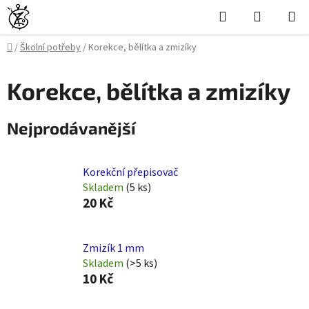
Přejít
Hledat
NÁKUPN
na
KOŠÍK
obsah
Domů
/
Školní potřeby
/
Korekce, bělítka a zmizíky
Korekce, bělítka a zmizíky
Nejprodávanější
Korekční přepisovač
Skladem
(5 ks)
20 Kč
Zmizík 1 mm
Skladem
(>5 ks)
10 Kč