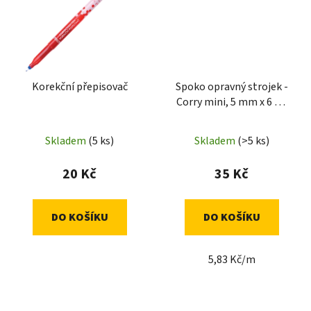
Korekční přepisovač
Spoko opravný strojek -
Corry mini, 5 mm x 6 m,
mix barev
Skladem
(5 ks)
Skladem
(>5 ks)
20 Kč
35 Kč
DO KOŠÍKU
DO KOŠÍKU
5,83 Kč/m