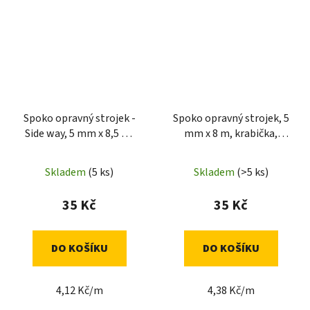
Spoko opravný strojek -
Spoko opravný strojek, 5
Side way, 5 mm x 8,5 m,
mm x 8 m, krabička,
krabička, tyrkysová
tyrkysová
Skladem
(5 ks)
Skladem
(>5 ks)
35 Kč
35 Kč
DO KOŠÍKU
DO KOŠÍKU
4,12 Kč/m
4,38 Kč/m