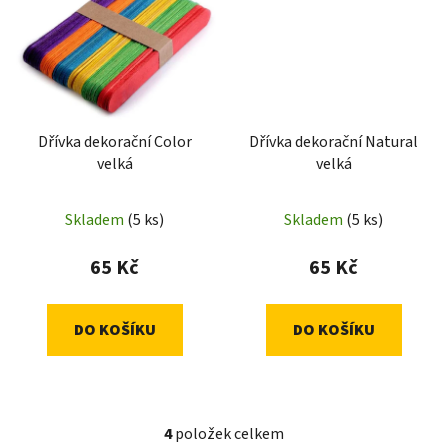
Dřívka dekorační Color
Dřívka dekorační Natural
velká
velká
Skladem
(5 ks)
Skladem
(5 ks)
65 Kč
65 Kč
DO KOŠÍKU
DO KOŠÍKU
4
položek celkem
O