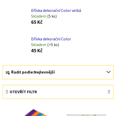
Dřívka dekorační Color velká
Skladem
(5 ks)
65 Kč
Dřívka dekorační Color
Skladem
(>5 ks)
45 Kč
Ř
Řadit podle:
Nejlevnější
a
z
e
OTEVŘÍT FILTR
n
í
V
p
ý
r