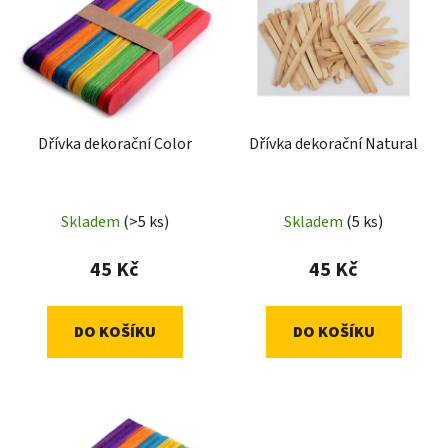
p
o
i
d
s
u
p
k
r
t
Dřívka dekorační Color
Dřívka dekorační Natural
o
ů
d
u
Skladem
(>5 ks)
Skladem
(5 ks)
k
t
45 Kč
45 Kč
ů
DO KOŠÍKU
DO KOŠÍKU