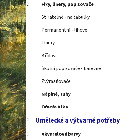
í
Fixy, linery, popisovače
p
a
Stíratelné - na tabulky
n
Permanentní - lihové
e
l
Linery
Křídové
Školní popisovače - barevné
Zvýrazňovače
Náplně, tuhy
Ořezávátka
Umělecké a výtvarné potřeby
Akvarelové barvy