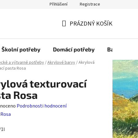
Přihlášení
Registrace
PRÁZDNÝ KOŠÍK
NÁKUPNÍ
KOŠÍK
Školní potřeby
Domácí potřeby
Balící mater
cké a výtvarné potřeby
/
Akrylové barvy
/
Akrylová
ací pasta Rosa
ylová texturovací
ta Rosa
né
noceno
Podrobnosti hodnocení
ení
:
Rosa
tu
/1l