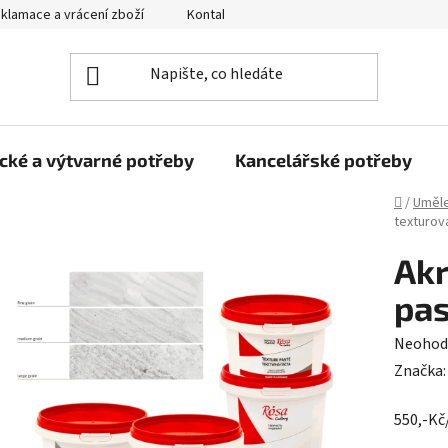
klamace a vrácení zboží
Kontakty
Obchodní podmínky
cké a výtvarné potřeby
Kancelářské potřeby
Domů
/
Uměle
texturov
Akr
pas
Průměr
Neohod
hodnoc
Značka
produk
550,-Kč
je