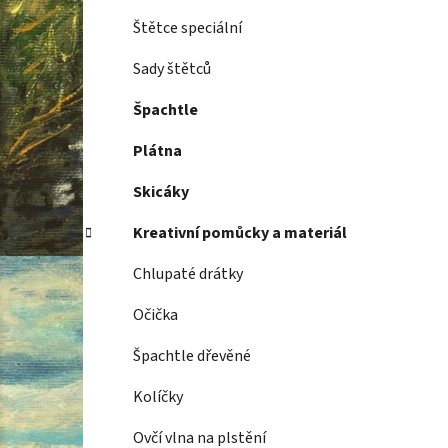
Štětce speciální
Sady štětců
Špachtle
Plátna
Skicáky
Kreativní pomůcky a materiál
Chlupaté drátky
Očička
Špachtle dřevěné
Kolíčky
Ovčí vlna na plstění