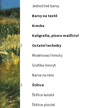
Jednotlivé barvy
Barvy na textil
Kresba
Kaligrafie, písmo malířství
Ostatní techniky
Modelovací hmoty
Grafika linoryt
Barva na sklo
Štětce
Štětce kulaté
Štětce ploché