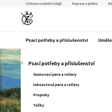
Přejít
Ochrana osobních údajů
Doprava a platba
Re
na
obsah
Psací potřeby a příslušenství
Uměle
P
K
Přeskočit
Psací potřeby a příslušenství
a
kategorie
o
t
s
Gumovací pera a rollery
e
t
g
Inkoustová pera a rollery
r
o
a
r
Propisky
i
n
e
Tužky
n