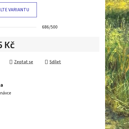
LTE VARIANTU
ek.
686/500
5 Kč
cena:
Zeptat se
Sdílet
ma
dnávce