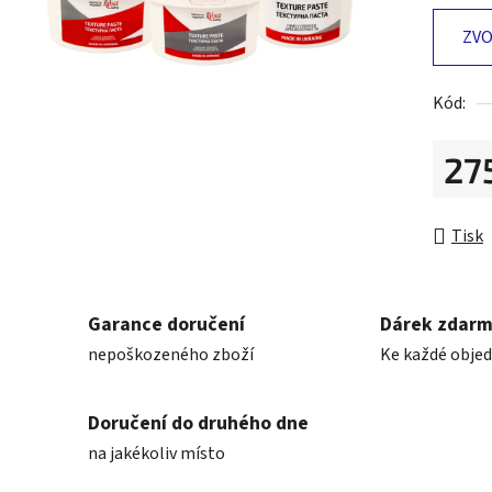
0,0
z
ZVO
5
hvězdič
Kód:
27
Měrná 
Tisk
Garance doručení
Dárek zdar
nepoškozeného zboží
Ke každé obje
Doručení do druhého dne
na jakékoliv místo