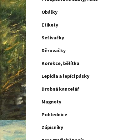
Obálky
Etikety
Sešívačky
Děrovačky
Korekce, bělítka
Lepidla a lepící pásky
Drobná kancelář
Magnety
Pohlednice
Zápisníky