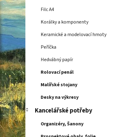
Filc A4
Korálky a komponenty
Keramické a modelovací hmoty
Peříčka
Hedvábný papír
Rolovací penál
Malířské stojany
Desky na výkresy
Kancelářské potřeby
Organizéry, Šanony
Prospektové obaly, folie