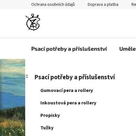
Přejít
Ochrana osobních údajů
Doprava a platba
Re
na
obsah
Psací potřeby a příslušenství
Uměle
P
K
Přeskočit
Psací potřeby a příslušenství
a
kategorie
o
t
s
Gumovací pera a rollery
e
t
g
Inkoustová pera a rollery
r
o
a
r
Propisky
i
n
e
Tužky
n