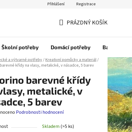
Přihlášení
Registrace
PRÁZDNÝ KOŠÍK
NÁKUPNÍ
KOŠÍK
Školní potřeby
Domácí potřeby
Balící mater
cké a výtvarné potřeby
/
Kreativní pomůcky a materiál
/
 barevné křídy na vlasy, metalické, v násadce, 5 barev
orino barevné křídy
vlasy, metalické, v
adce, 5 barev
né
noceno
Podrobnosti hodnocení
ení
nost
Skladem
(>5 ks)
tu