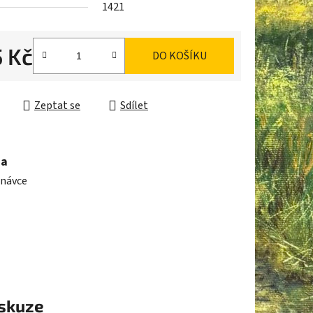
1421
5 Kč
DO KOŠÍKU
cena:
ek.
Zeptat se
Sdílet
ma
dnávce
skuze