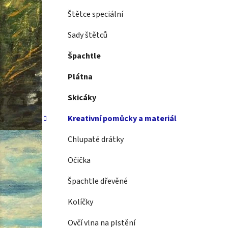
Štětce speciální
Sady štětců
Špachtle
Plátna
Skicáky
Kreativní pomůcky a materiál
Chlupaté drátky
Očička
Špachtle dřevěné
Kolíčky
Ovčí vlna na plstění