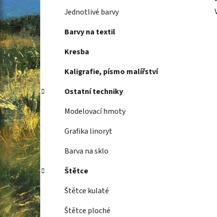
Jednotlivé barvy
Barvy na textil
Kresba
Kaligrafie, písmo malířství
Ostatní techniky
Modelovací hmoty
Grafika linoryt
Barva na sklo
Štětce
Štětce kulaté
Štětce ploché