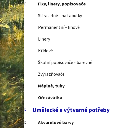
í
Fixy, linery, popisovače
p
a
Stíratelné - na tabulky
n
Permanentní - lihové
e
l
Linery
Křídové
Školní popisovače - barevné
Zvýrazňovače
Náplně, tuhy
Ořezávátka
Umělecké a výtvarné potřeby
Akvarelové barvy