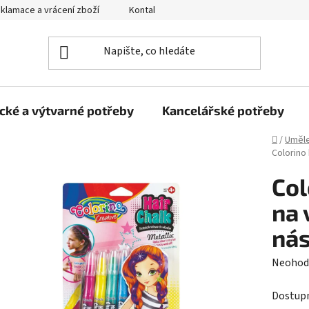
klamace a vrácení zboží
Kontakty
Obchodní podmínky
cké a výtvarné potřeby
Kancelářské potřeby
Domů
/
Uměle
Colorino
Col
na 
nás
Průměr
Neohod
hodnoc
Dostup
produk