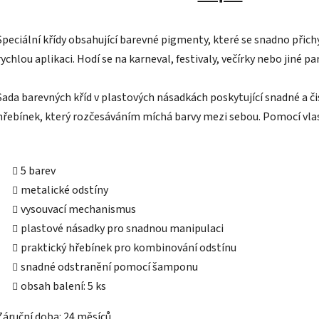
Speciální křídy obsahující barevné pigmenty, které se snadno přich
rychlou aplikaci. Hodí se na karneval, festivaly, večírky nebo jiné par
Sada barevných kříd v plastových násadkách poskytující snadné a čis
hřebínek, který rozčesáváním míchá barvy mezi sebou. Pomocí vl
5 barev
metalické odstíny
vysouvací mechanismus
plastové násadky pro snadnou manipulaci
praktický hřebínek pro kombinování odstínu
snadné odstranění pomocí šamponu
obsah balení: 5 ks
Záruční doba: 24 měsíců