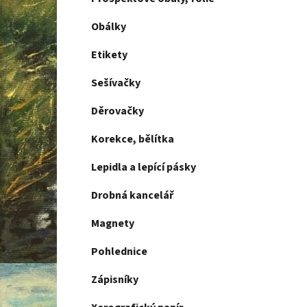
Obálky
Etikety
Sešívačky
Děrovačky
Korekce, bělítka
Lepidla a lepící pásky
Drobná kancelář
Magnety
Pohlednice
Zápisníky