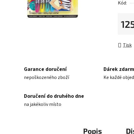
Kód:
je
0,0
z
12
5
Měrná 
hvězdič
Tisk
Garance doručení
Dárek zdar
nepoškozeného zboží
Ke každé obje
Doručení do druhého dne
na jakékoliv místo
Popis
Di