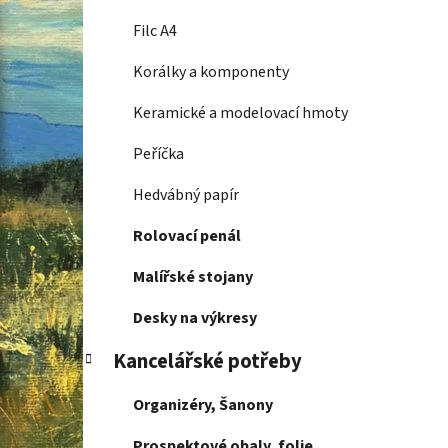
Filc A4
Korálky a komponenty
Keramické a modelovací hmoty
Peříčka
Hedvábný papír
Rolovací penál
Malířské stojany
Desky na výkresy
Kancelářské potřeby
Organizéry, Šanony
Prospektové obaly, folie