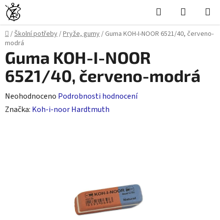
Přejít
Hledat
NÁKUPN
na
KOŠÍK
obsah
Domů
/
Školní potřeby
/
Pryže, gumy
/
Guma KOH-I-NOOR 6521/40, červeno-
modrá
Guma KOH-I-NOOR
6521/40, červeno-modrá
Průměrné
Neohodnoceno
Podrobnosti hodnocení
hodnocení
Značka:
Koh-i-noor Hardtmuth
produktu
je
0,0
z
5
hvězdiček.