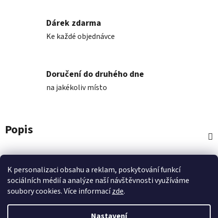
Dárek zdarma
Ke každé objednávce
Doručení do druhého dne
na jakékoliv místo
Popis
Diskuze
K personalizaci obsahu a reklam, poskytování funkcí
sociálních médií a analýze naší návštěvnosti využíváme
Z
soubory cookies. Více informací
zde
.
á
p
Nastavení