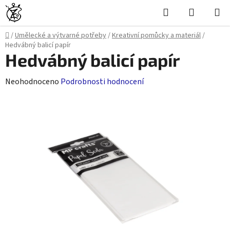
Přejít
Hledat
NÁKUPN
na
KOŠÍK
obsah
Domů
/
Umělecké a výtvarné potřeby
/
Kreativní pomůcky a materiál
/
Hedvábný balicí papír
Hedvábný balicí papír
Průměrné
Neohodnoceno
Podrobnosti hodnocení
hodnocení
produktu
je
0,0
z
5
hvězdiček.