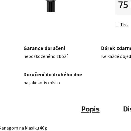
5
75
hvězdič
Měrná 
Tisk
Garance doručení
Dárek zdar
nepoškozeného zboží
Ke každé obje
Doručení do druhého dne
na jakékoliv místo
Popis
Di
Kanagom na klasiku 40g