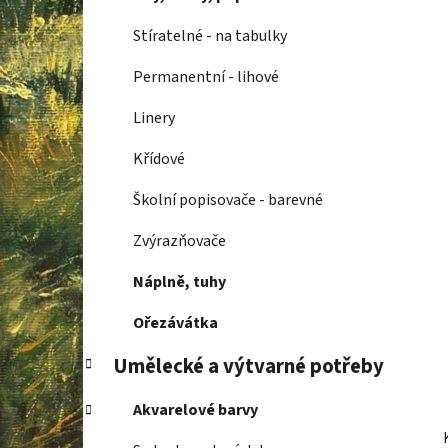
p
a
Stíratelné - na tabulky
n
Permanentní - lihové
e
l
Linery
Křídové
Školní popisovače - barevné
Zvýrazňovače
Náplně, tuhy
Ořezávátka
Umělecké a výtvarné potřeby
Akvarelové barvy