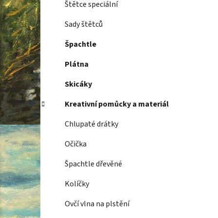
Štětce speciální
Sady štětců
Špachtle
Plátna
Skicáky
Kreativní pomůcky a materiál
Chlupaté drátky
Očička
Špachtle dřevěné
Kolíčky
Ovčí vlna na plstění