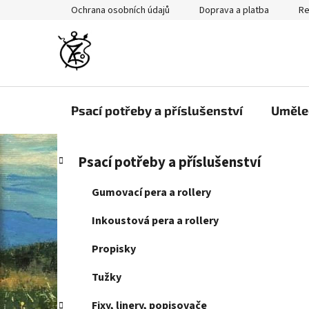
Přejít
Ochrana osobních údajů
Doprava a platba
Re
na
obsah
Psací potřeby a příslušenství
Uměle
P
K
Přeskočit
Psací potřeby a příslušenství
a
kategorie
o
t
s
Gumovací pera a rollery
e
t
g
Inkoustová pera a rollery
r
o
a
r
Propisky
i
n
e
Tužky
n
í
Fixy, linery, popisovače