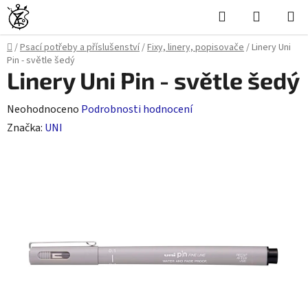
Přejít
Hledat
NÁKUPN
na
KOŠÍK
obsah
Domů
/
Psací potřeby a příslušenství
/
Fixy, linery, popisovače
/
Linery Uni
Pin - světle šedý
Linery Uni Pin - světle šedý
Průměrné
Neohodnoceno
Podrobnosti hodnocení
hodnocení
Značka:
UNI
produktu
je
0,0
z
5
hvězdiček.