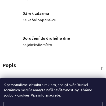
Dárek zdarma
Ke každé objednávce
Doručení do druhého dne
na jakékoliv místo
Popis
Diskuze
K personalizaci obsahu a reklam, poskytování funkcí
sociálních médií a analýze naší návštěvnosti využíváme
Z
soubory cookies. Více informací
zde
.
á
p