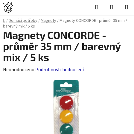
Přejít
Hledat
NÁKUPN
na
KOŠÍK
obsah
Domů
/
Domácí potřeby
/
Magnety
/
Magnety CONCORDE - průměr 35 mm /
barevný mix / 5 ks
Magnety CONCORDE -
průměr 35 mm / barevný
mix / 5 ks
Průměrné
Neohodnoceno
Podrobnosti hodnocení
hodnocení
produktu
je
0,0
z
5
hvězdiček.