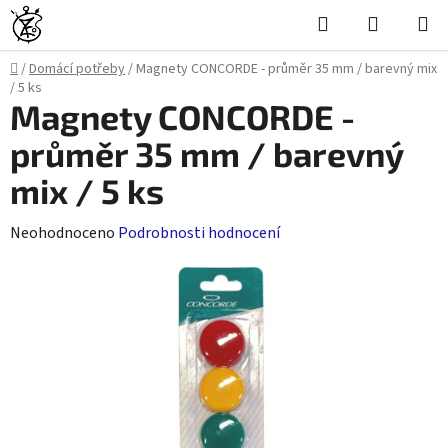
Přejít
Hledat
NÁKUPN
na
KOŠÍK
obsah
Domů
/
Domácí potřeby
/
Magnety CONCORDE - průměr 35 mm / barevný mix
/ 5 ks
Magnety CONCORDE -
průměr 35 mm / barevný
mix / 5 ks
Průměrné
Neohodnoceno
Podrobnosti hodnocení
hodnocení
produktu
je
0,0
z
5
hvězdiček.