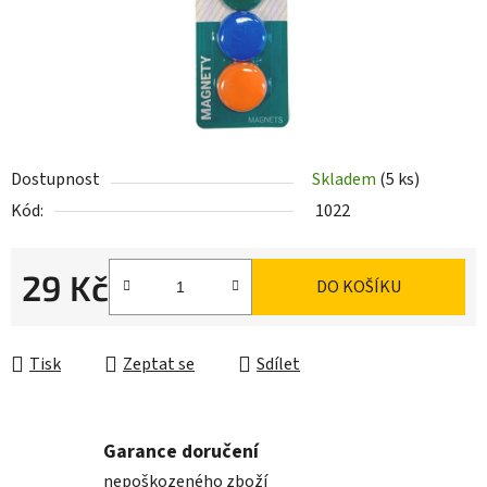
Dostupnost
Skladem
(5 ks)
Kód:
1022
29 Kč
DO KOŠÍKU
Měrná cena:
Tisk
Zeptat se
Sdílet
Garance doručení
nepoškozeného zboží