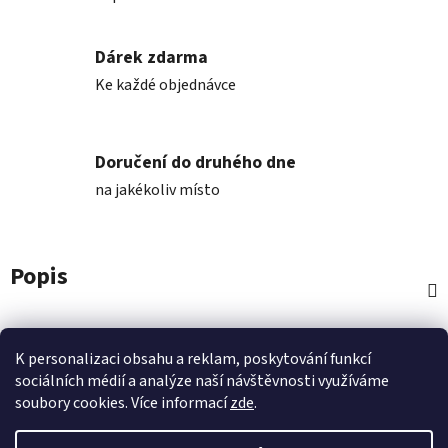
Dárek zdarma
Ke každé objednávce
Doručení do druhého dne
na jakékoliv místo
Popis
Diskuze
K personalizaci obsahu a reklam, poskytování funkcí
sociálních médií a analýze naší návštěvnosti využíváme
Z
soubory cookies. Více informací
zde
.
á
p