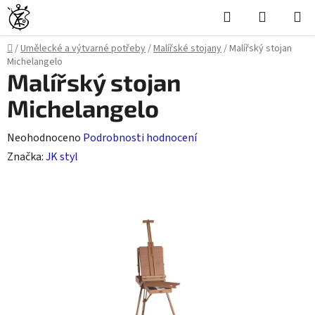
Přejít
Hledat
NÁKUPN
na
KOŠÍK
obsah
Domů
/
Umělecké a výtvarné potřeby
/
Malířské stojany
/
Malířský stojan
Michelangelo
Malířský stojan
Michelangelo
Průměrné
Neohodnoceno
Podrobnosti hodnocení
hodnocení
Značka:
JK styl
produktu
je
0,0
z
5
hvězdiček.