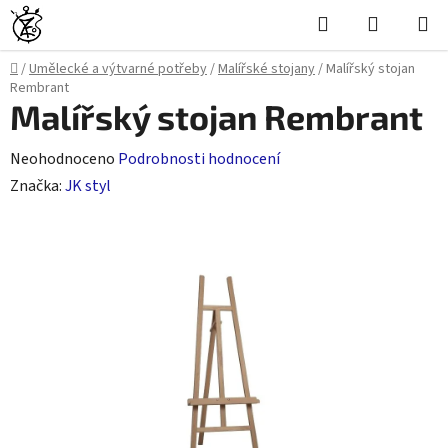
Přejít
Hledat
NÁKUPN
na
KOŠÍK
obsah
Domů
/
Umělecké a výtvarné potřeby
/
Malířské stojany
/
Malířský stojan
Rembrant
Malířský stojan Rembrant
Průměrné
Neohodnoceno
Podrobnosti hodnocení
hodnocení
Značka:
JK styl
produktu
je
0,0
z
5
hvězdiček.