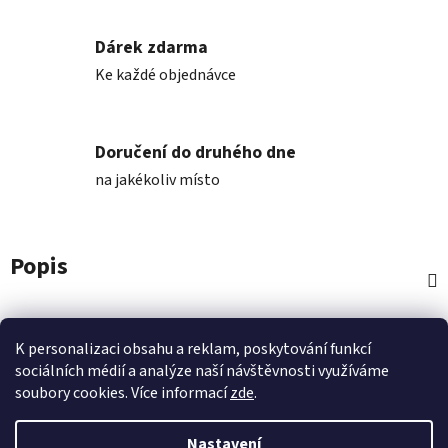
Dárek zdarma
Ke každé objednávce
Doručení do druhého dne
na jakékoliv místo
Popis
Diskuze
K personalizaci obsahu a reklam, poskytování funkcí
sociálních médií a analýze naší návštěvnosti využíváme
Z
soubory cookies. Více informací
zde
.
á
p
Nastavení