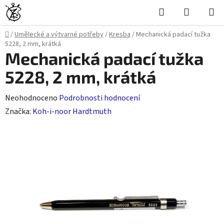
Přejít
Hledat
NÁKUPN
na
KOŠÍK
obsah
Domů
/
Umělecké a výtvarné potřeby
/
Kresba
/
Mechanická padací tužka
5228, 2 mm, krátká
Mechanická padací tužka
5228, 2 mm, krátká
Průměrné
Neohodnoceno
Podrobnosti hodnocení
hodnocení
Značka:
Koh-i-noor Hardtmuth
produktu
je
0,0
z
5
hvězdiček.