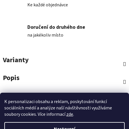
Ke každé objednávce
Doručení do druhého dne
na jakékoliv místo
Varianty
Popis
Diskuze
K personalizaci obsahu a reklam, poskytování funkcí
sociálních médií a analýze naší návštěvnosti využíváme
Z
soubory cookies. Více informací
zde
.
á
p