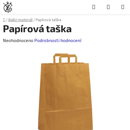
Přejít
Hledat
NÁKUPN
na
KOŠÍK
obsah
Domů
/
Balící materiál
/
Papírová taška
Papírová taška
Průměrné
Neohodnoceno
Podrobnosti hodnocení
hodnocení
produktu
je
0,0
z
5
hvězdiček.