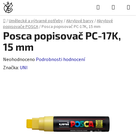
Přejít
Hledat
NÁKUPN
na
KOŠÍK
obsah
Domů
/
Umělecké a výtvarné potřeby
/
Akrylové barvy
/
Akrylové
popisovače POSCA
/
Posca popisovač PC-17K, 15 mm
Posca popisovač PC-17K,
15 mm
Průměrné
Neohodnoceno
Podrobnosti hodnocení
hodnocení
Značka:
UNI
produktu
je
0,0
z
5
hvězdiček.