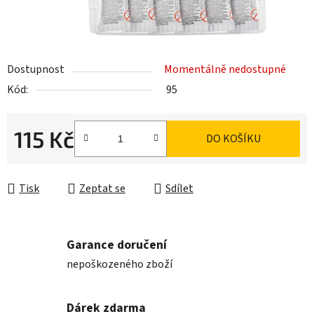
Dostupnost
Momentálně nedostupné
Kód:
95
115 Kč
DO KOŠÍKU
Měrná cena:
Tisk
Zeptat se
Sdílet
Garance doručení
nepoškozeného zboží
Dárek zdarma