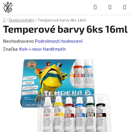
Přejít
Hledat
NÁKUPN
na
KOŠÍK
obsah
Domů
/
Školní potřeby
/
Temperové barvy 6ks 16ml
Temperové barvy 6ks 16ml
Průměrné
Neohodnoceno
Podrobnosti hodnocení
hodnocení
Značka:
Koh-i-noor Hardtmuth
produktu
je
0,0
z
5
hvězdiček.