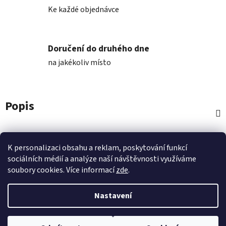
Ke každé objednávce
Doručení do druhého dne
na jakékoliv místo
Popis
Diskuze
K personalizaci obsahu a reklam, poskytování funkcí
sociálních médií a analýze naší návštěvnosti využíváme
Z
soubory cookies. Více informací
zde
.
á
p
Nastavení
a
t
Vytvořil Shoptet