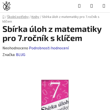
Přejít
Hledat
NÁKUPN
na
KOŠÍK
obsah
Domů
/
Školní potřeby
/
Knihy
/
Sbírka úloh z matematiky pro 7.ročník s
klíčem
Sbírka úloh z matematiky
pro 7.ročník s klíčem
Průměrné
Neohodnoceno
Podrobnosti hodnocení
hodnocení
Značka:
BLUG
produktu
je
0,0
z
5
hvězdiček.