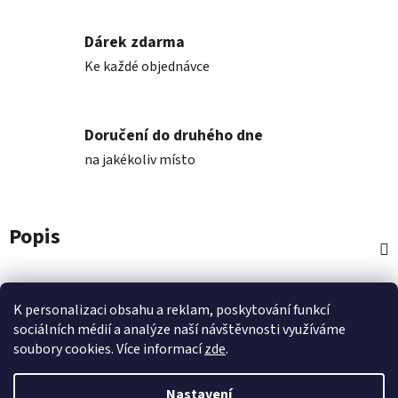
Dárek zdarma
Ke každé objednávce
Doručení do druhého dne
na jakékoliv místo
Popis
Diskuze
K personalizaci obsahu a reklam, poskytování funkcí
sociálních médií a analýze naší návštěvnosti využíváme
Z
soubory cookies. Více informací
zde
.
á
p
Nastavení