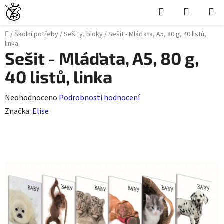
Přejít
Hledat
NÁKUPN
na
KOŠÍK
obsah
Domů
/
Školní potřeby
/
Sešity, bloky
/
Sešit - Mláďata, A5, 80 g, 40 listů,
linka
Sešit - Mláďata, A5, 80 g,
40 listů, linka
Průměrné
Neohodnoceno
Podrobnosti hodnocení
hodnocení
Značka:
Elise
produktu
je
0,0
z
5
hvězdiček.