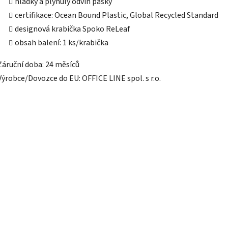
hladký a plynulý odvin pásky
certifikace: Ocean Bound Plastic, Global Recycled Standard
designová krabička Spoko ReLeaf
obsah balení: 1 ks/krabička
Záruční doba: 24 měsíců
Výrobce/Dovozce do EU: OFFICE LINE spol. s r.o.