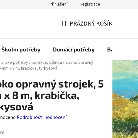
Přihlášení
Registrace
PRÁZDNÝ KOŠÍK
NÁKUPNÍ
KOŠÍK
Školní potřeby
Domácí potřeby
Balící mater
lářské potřeby
/
Korekce, bělítka
/
Spoko opravný
5 mm x 8 m, krabička, tyrkysová
ko opravný strojek, 5
x 8 m, krabička,
kysová
né
noceno
Podrobnosti hodnocení
ení
/m
tu