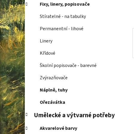
í
Fixy, linery, popisovače
p
a
Stíratelné - na tabulky
n
Permanentní - lihové
e
l
Linery
Křídové
Školní popisovače - barevné
Zvýrazňovače
Náplně, tuhy
Ořezávátka
Umělecké a výtvarné potřeby
Akvarelové barvy