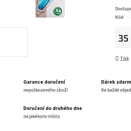
je
Dostup
0,0
Kód:
z
5
hvězdič
35
Měrná 
Tisk
Garance doručení
Dárek zdar
nepoškozeného zboží
Ke každé obje
Doručení do druhého dne
na jakékoliv místo