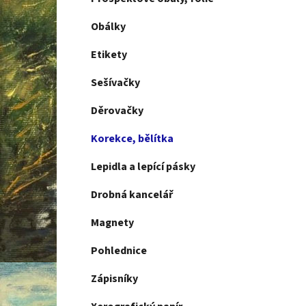
Obálky
Etikety
Sešívačky
Děrovačky
Korekce, bělítka
Lepidla a lepící pásky
Drobná kancelář
Magnety
Pohlednice
Zápisníky