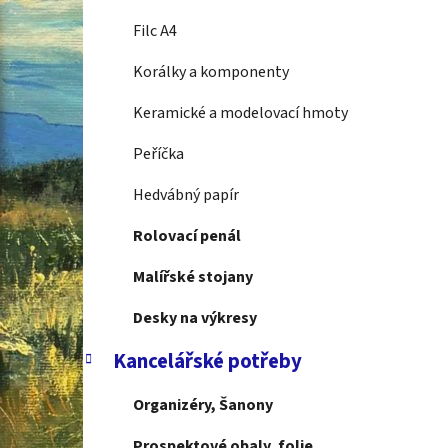
Filc A4
Korálky a komponenty
Keramické a modelovací hmoty
Peříčka
Hedvábný papír
Rolovací penál
Malířské stojany
Desky na výkresy
Kancelářské potřeby
Organizéry, Šanony
Prospektové obaly, folie