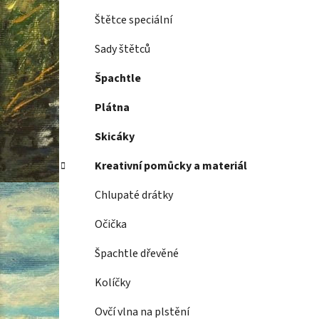
Štětce speciální
Sady štětců
Špachtle
Plátna
Skicáky
Kreativní pomůcky a materiál
Chlupaté drátky
Očička
Špachtle dřevěné
Kolíčky
Ovčí vlna na plstění