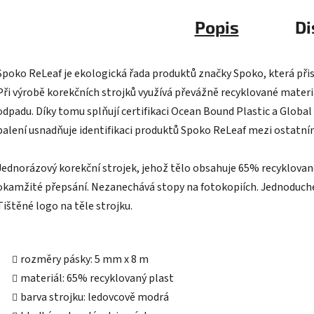
Popis
Di
Spoko ReLeaf je ekologická řada produktů značky Spoko, která při
Při výrobě korekčních strojků využívá převážně recyklované materi
odpadu. Díky tomu splňují certifikaci Ocean Bound Plastic a Globa
balení usnadňuje identifikaci produktů Spoko ReLeaf mezi ostatní
Jednorázový korekční strojek, jehož tělo obsahuje 65% recyklova
okamžité přepsání. Nezanechává stopy na fotokopiích. Jednoduché a
Tištěné logo na těle strojku.
rozměry pásky: 5 mm x 8 m
materiál: 65% recyklovaný plast
barva strojku: ledovcově modrá