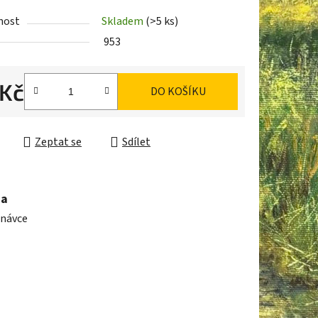
nost
Skladem
(>5 ks)
953
ek.
 Kč
DO KOŠÍKU
cena:
Zeptat se
Sdílet
ma
dnávce