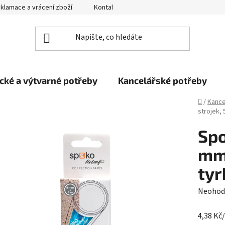
klamace a vrácení zboží
Kontakty
Obchodní podmínky
cké a výtvarné potřeby
Kancelářské potřeby
Domů
/
Kance
strojek, 
Spo
mm 
tyr
Průměr
Neohod
hodnoc
4,38 Kč
produk