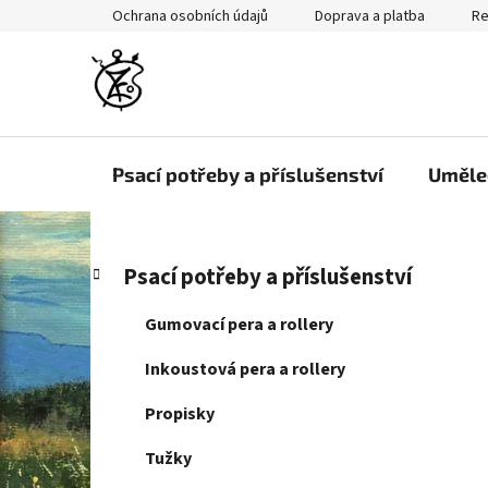
Přejít
Ochrana osobních údajů
Doprava a platba
Re
na
obsah
Psací potřeby a příslušenství
Uměle
P
K
Přeskočit
Psací potřeby a příslušenství
a
kategorie
o
t
s
Gumovací pera a rollery
e
t
g
Inkoustová pera a rollery
r
o
a
r
Propisky
i
n
e
Tužky
n