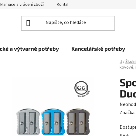
klamace a vrácení zboží
Kontakty
Obchodní podmínky
cké a výtvarné potřeby
Kancelářské potřeby
Domů
/
Školn
kovové, 
Spo
Duo
Průměr
Neohod
hodnoc
Značka
produk
Dostup
je