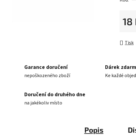
Kód:
0,0
z
5
18
hvězdič
Měrná 
Tisk
Garance doručení
Dárek zdar
nepoškozeného zboží
Ke každé obje
Doručení do druhého dne
na jakékoliv místo
Popis
Di