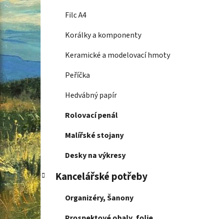
Filc A4
Korálky a komponenty
Keramické a modelovací hmoty
Peříčka
Hedvábný papír
Rolovací penál
Malířské stojany
Desky na výkresy
Kancelářské potřeby
Organizéry, Šanony
Prospektové obaly, folie