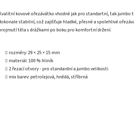
Kvalitní kovové ořezávátko vhodné jak pro standartní, tak jumbo tu
dokonale stabilní, což zajišťuje hladké, přesné a spolehlivé ořezáv
projmutí těla s drážkami po boku pro komfortní držení.
rozměry: 29 × 25 × 15 mm
materiál: 100 % hliník
2 řezací otvory - pro standardní a jumbo velikosti
mix barev: petrolejová, hnědá, stříbrná