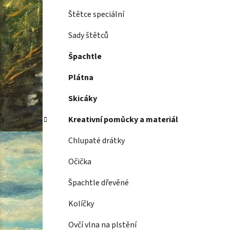
Štětce speciální
Sady štětců
Špachtle
Plátna
Skicáky
Kreativní pomůcky a materiál
Chlupaté drátky
Očička
Špachtle dřevěné
Kolíčky
Ovčí vlna na plstění