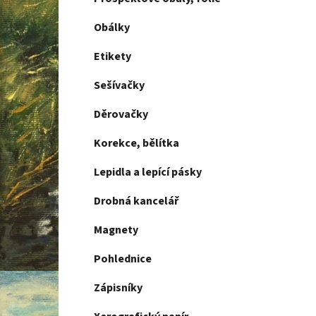
Obálky
Etikety
Sešívačky
Děrovačky
Korekce, bělítka
Lepidla a lepící pásky
Drobná kancelář
Magnety
Pohlednice
Zápisníky