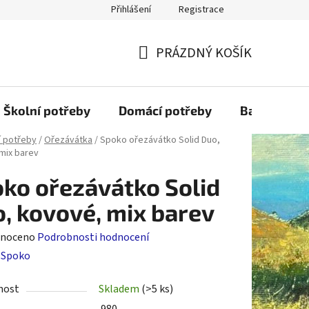
Přihlášení
Registrace
PRÁZDNÝ KOŠÍK
NÁKUPNÍ
KOŠÍK
Školní potřeby
Domácí potřeby
Balící mater
í potřeby
/
Ořezávátka
/
Spoko ořezávátko Solid Duo,
mix barev
ko ořezávátko Solid
, kovové, mix barev
né
noceno
Podrobnosti hodnocení
ení
:
Spoko
tu
nost
Skladem
(>5 ks)