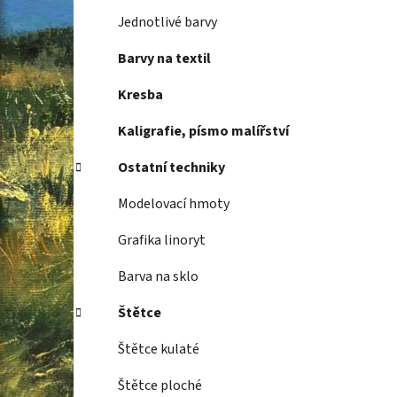
Jednotlivé barvy
Barvy na textil
Kresba
Kaligrafie, písmo malířství
Ostatní techniky
Modelovací hmoty
Grafika linoryt
Barva na sklo
Štětce
Štětce kulaté
Štětce ploché