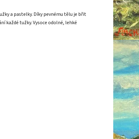
žky a pastelky. Díky pevnému tělu je břit
ání každé tužky. Vysoce odolné, lehké