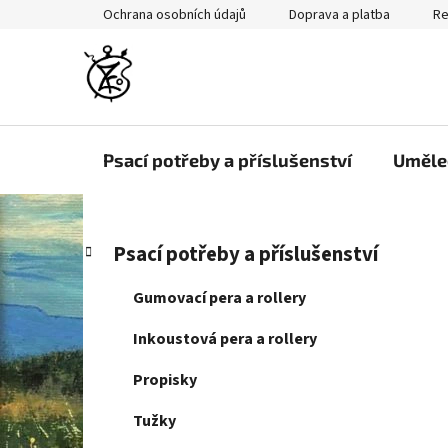
Přejít
Ochrana osobních údajů
Doprava a platba
Re
na
obsah
Psací potřeby a příslušenství
Uměle
P
K
Přeskočit
Psací potřeby a příslušenství
a
kategorie
o
t
s
Gumovací pera a rollery
e
t
g
Inkoustová pera a rollery
r
o
a
r
Propisky
i
n
e
Tužky
n