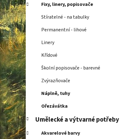
í
Fixy, linery, popisovače
p
a
Stíratelné - na tabulky
n
Permanentní - lihové
e
l
Linery
Křídové
Školní popisovače - barevné
Zvýrazňovače
Náplně, tuhy
Ořezávátka
Umělecké a výtvarné potřeby
Akvarelové barvy