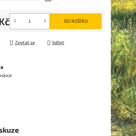
980
 Kč
DO KOŠÍKU
ek.
cena:
Zeptat se
Sdílet
ma
dnávce
skuze