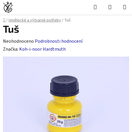
Přejít
Hledat
NÁKUPN
na
KOŠÍK
obsah
Domů
/
Umělecké a výtvarné potřeby
/
Tuš
Tuš
Průměrné
Neohodnoceno
Podrobnosti hodnocení
hodnocení
Značka:
Koh-i-noor Hardtmuth
produktu
je
0,0
z
5
hvězdiček.