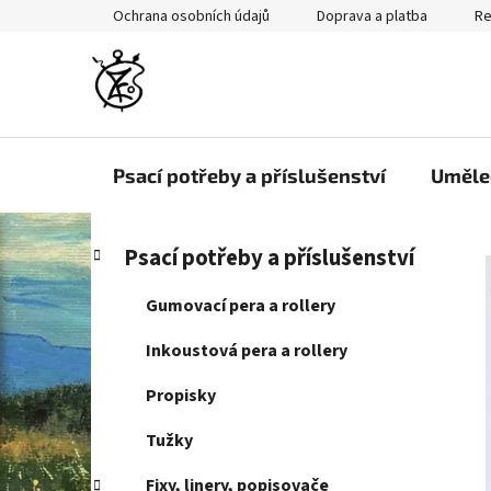
Přejít
Ochrana osobních údajů
Doprava a platba
Re
na
obsah
Psací potřeby a příslušenství
Uměle
P
K
Přeskočit
Psací potřeby a příslušenství
a
kategorie
o
t
s
Gumovací pera a rollery
e
t
g
Inkoustová pera a rollery
r
o
a
r
Propisky
i
n
e
Tužky
n
í
Fixy, linery, popisovače