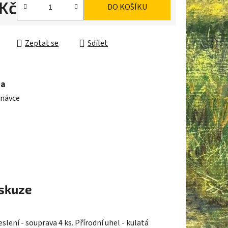
 Kč
DO KOŠÍKU
ek.
cena:
Zeptat se
Sdílet
ma
dnávce
skuze
lení - souprava 4 ks. Přírodní uhel - kulatá