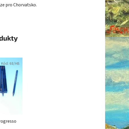
rze pro Chorvatsko.
odukty
Kód:
68/HB
Progresso