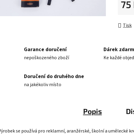
5
75
hvězdič
Měrná 
Tisk
Garance doručení
Dárek zdar
nepoškozeného zboží
Ke každé obje
Doručení do druhého dne
na jakékoliv místo
Popis
Di
Výrobek se používá pro reklamní, aranžérské, školní a umělecké kres