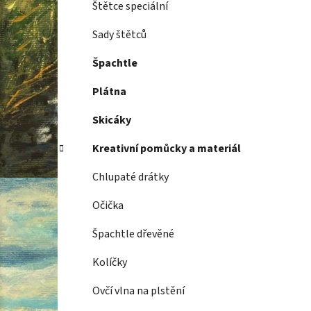
Štětce speciální
Sady štětců
Špachtle
Plátna
Skicáky
Kreativní pomůcky a materiál
Chlupaté drátky
Očička
Špachtle dřevěné
Kolíčky
Ovčí vlna na plstění