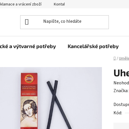
klamace a vrácení zboží
Kontakty
Obchodní podmínky
cké a výtvarné potřeby
Kancelářské potřeby
Domů
/
Uměle
Uhe
Průměr
Neohod
hodnoc
Značka
produk
Dostup
je
Kód:
0,0
z