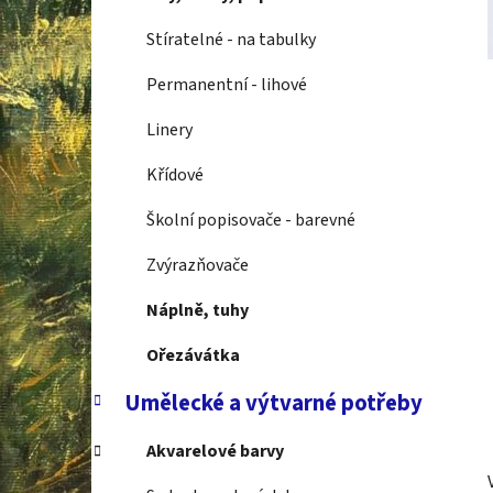
p
a
Stíratelné - na tabulky
n
Permanentní - lihové
e
l
Linery
Křídové
Školní popisovače - barevné
Zvýrazňovače
Náplně, tuhy
Ořezávátka
Umělecké a výtvarné potřeby
Akvarelové barvy