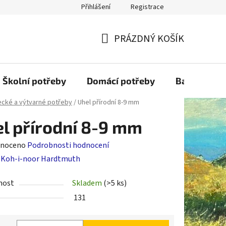
Přihlášení
Registrace
PRÁZDNÝ KOŠÍK
NÁKUPNÍ
KOŠÍK
Školní potřeby
Domácí potřeby
Balící mater
cké a výtvarné potřeby
/
Uhel přírodní 8-9 mm
l přírodní 8-9 mm
né
noceno
Podrobnosti hodnocení
ení
:
Koh-i-noor Hardtmuth
tu
nost
Skladem
(>5 ks)
131