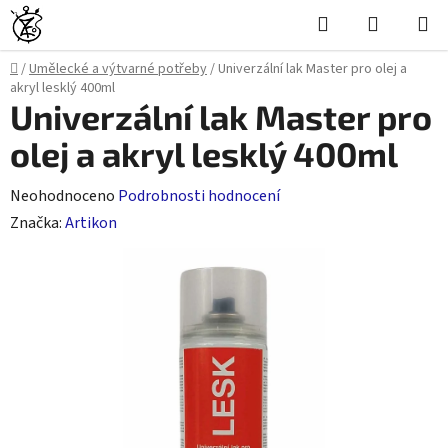
Přejít
Hledat
NÁKUPN
na
KOŠÍK
obsah
Domů
/
Umělecké a výtvarné potřeby
/
Univerzální lak Master pro olej a
akryl lesklý 400ml
Univerzální lak Master pro
olej a akryl lesklý 400ml
Průměrné
Neohodnoceno
Podrobnosti hodnocení
hodnocení
Značka:
Artikon
produktu
je
0,0
z
5
hvězdiček.