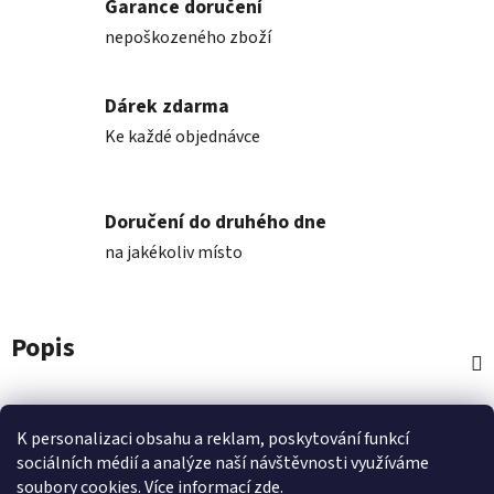
Garance doručení
nepoškozeného zboží
Dárek zdarma
Ke každé objednávce
Doručení do druhého dne
na jakékoliv místo
Popis
Diskuze
K personalizaci obsahu a reklam, poskytování funkcí
sociálních médií a analýze naší návštěvnosti využíváme
Z
soubory cookies. Více informací
zde
.