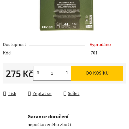
Dostupnost
Vyprodáno
Kód:
701
275 Kč
DO KOŠÍKU
Měrná cena:
Tisk
Zeptat se
Sdílet
Garance doručení
nepoškozeného zboží