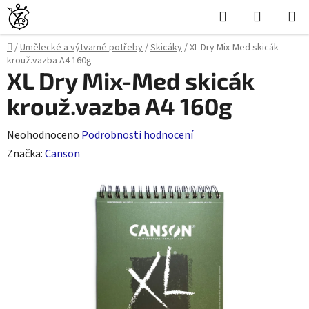
Přejít
Hledat
NÁKUPN
na
KOŠÍK
obsah
Domů
/
Umělecké a výtvarné potřeby
/
Skicáky
/
XL Dry Mix-Med skicák
krouž.vazba A4 160g
XL Dry Mix-Med skicák
krouž.vazba A4 160g
Průměrné
Neohodnoceno
Podrobnosti hodnocení
hodnocení
Značka:
Canson
produktu
je
0,0
z
5
hvězdiček.