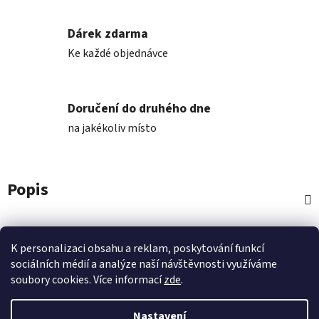
Dárek zdarma
Ke každé objednávce
Doručení do druhého dne
na jakékoliv místo
Popis
Diskuze
K personalizaci obsahu a reklam, poskytování funkcí
sociálních médií a analýze naší návštěvnosti využíváme
Z
soubory cookies. Více informací
zde
.
á
p
Nastavení