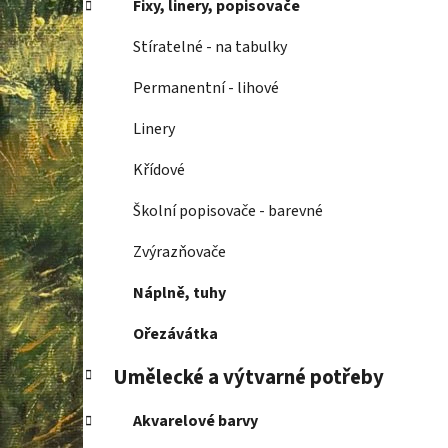
Fixy, linery, popisovače
p
a
Stíratelné - na tabulky
n
Permanentní - lihové
e
l
Linery
Křídové
Školní popisovače - barevné
Zvýrazňovače
Náplně, tuhy
Ořezávátka
Umělecké a výtvarné potřeby
Akvarelové barvy