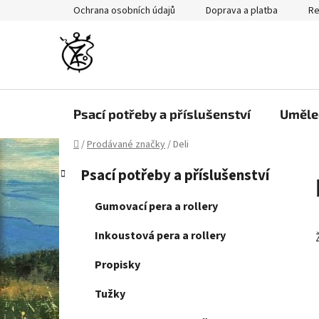
Přejít
Ochrana osobních údajů
Doprava a platba
Re
na
obsah
Psací potřeby a příslušenství
Uměle
Domů
/
Prodávané značky
/
Deli
P
K
Přeskočit
Psací potřeby a příslušenství
a
kategorie
o
t
s
Gumovací pera a rollery
e
t
g
Inkoustová pera a rollery
r
o
a
r
Propisky
i
n
e
Tužky
n
í