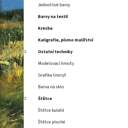
Jednotlivé barvy
Barvy na textil
Kresba
Kaligrafie, písmo malířství
Ostatní techniky
Modelovací hmoty
Grafika linoryt
Barva na sklo
Štětce
Štětce kulaté
Štětce ploché