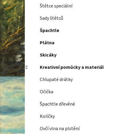
Štětce speciální
Sady štětců
Špachtle
Plátna
Skicáky
Kreativní pomůcky a materiál
Chlupaté drátky
Očička
Špachtle dřevěné
Kolíčky
Ovčí vlna na plstění