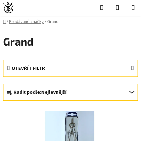
Přejít
Hledat
NÁKUPN
na
KOŠÍK
obsah
Domů
/
Prodávané značky
/
Grand
Grand
OTEVŘÍT FILTR
Ř
Řadit podle:
Nejlevnější
a
z
V
e
ý
n
p
í
i
p