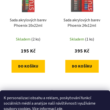
s
r
p
o
r
d
Sada akrylových barev
Sada akrylových barev
o
u
Phoenix 10x22ml
Phoenix 24x12ml
d
k
u
t
Skladem
(2 ks)
Skladem
(1 ks)
k
ů
t
195 Kč
395 Kč
ů
DO KOŠÍKU
DO KOŠÍKU
2
položek celkem
O
K personalizaci obsahu a reklam, poskytování funkcí
v
sociálních médií a analýze naší návštěvnosti využíváme
l
Z
soubory cookies. Více informací
zde
.