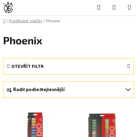
Přejít
Hledat
NÁKUPN
na
KOŠÍK
obsah
Domů
/
Prodávané značky
/
Phoenix
Phoenix
OTEVŘÍT FILTR
Ř
Řadit podle:
Nejlevnější
a
z
V
e
ý
n
p
í
i
p