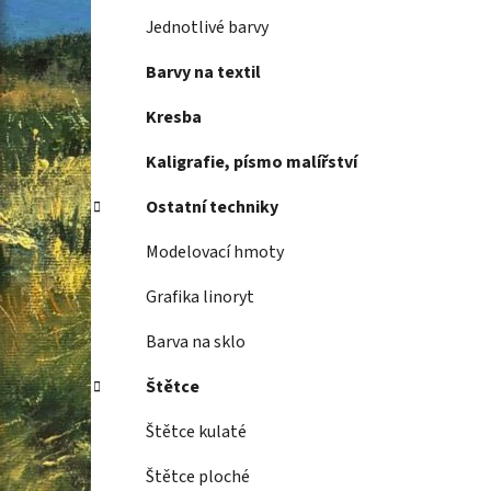
Jednotlivé barvy
Barvy na textil
Kresba
Kaligrafie, písmo malířství
Ostatní techniky
Modelovací hmoty
Grafika linoryt
Barva na sklo
Štětce
Štětce kulaté
Štětce ploché