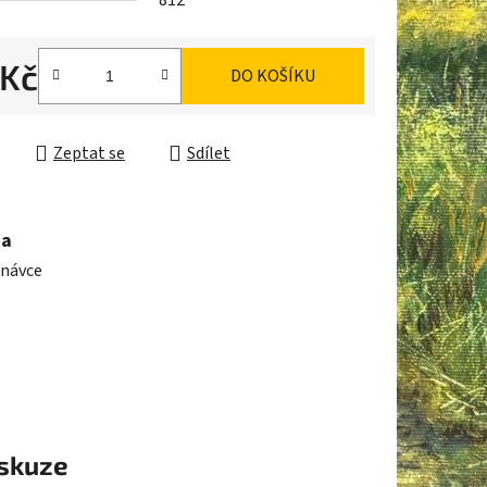
812
 Kč
DO KOŠÍKU
ek.
cena:
Zeptat se
Sdílet
ma
dnávce
skuze