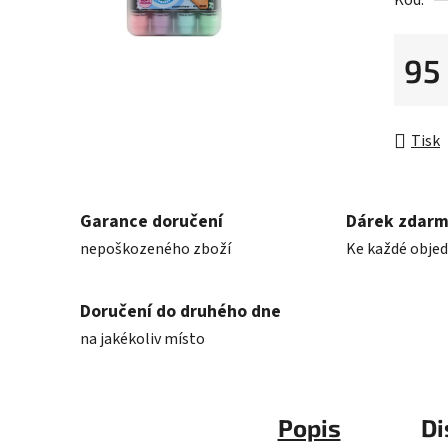
Kód:
0,0
z
5
95
hvězdič
Měrná 
Tisk
Garance doručení
Dárek zdar
nepoškozeného zboží
Ke každé obje
Doručení do druhého dne
na jakékoliv místo
Popis
Di