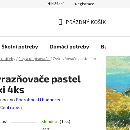
Přihlášení
Registrace
PRÁZDNÝ KOŠÍK
NÁKUPNÍ
KOŠÍK
Školní potřeby
Domácí potřeby
Balící mater
í potřeby
/
Fixy a popisovače
/
Zvýrazňovače pastel flexi
razňovače pastel
xi 4ks
né
noceno
Podrobnosti hodnocení
ení
:
Centropen
tu
nost
Skladem
(1 ks)