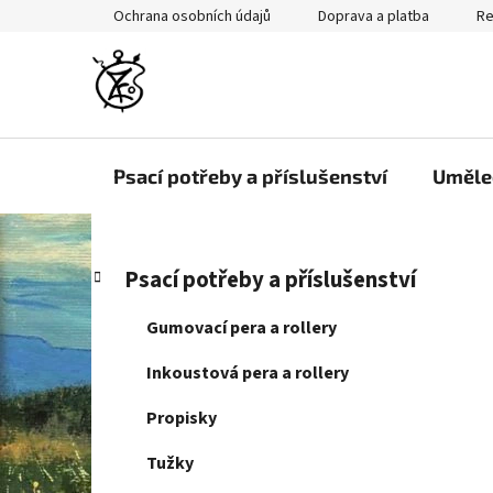
Přejít
Ochrana osobních údajů
Doprava a platba
Re
na
obsah
Psací potřeby a příslušenství
Uměle
P
K
Přeskočit
Psací potřeby a příslušenství
a
kategorie
o
t
s
Gumovací pera a rollery
e
t
g
Inkoustová pera a rollery
r
o
a
r
Propisky
i
n
e
Tužky
n