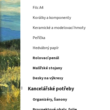
Filc A4
Korálky a komponenty
Keramické a modelovací hmoty
Peříčka
Hedvábný papír
Rolovací penál
Malířské stojany
Desky na výkresy
Kancelářské potřeby
Organizéry, Šanony
Prospektové obaly, folie