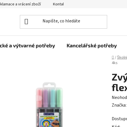
klamace a vrácení zboží
Kontakty
Obchodní podmínky
cké a výtvarné potřeby
Kancelářské potřeby
Domů
/
Školn
4ks
Zvý
fle
Průměr
Neohod
hodnoc
Značka
produk
Dostup
je