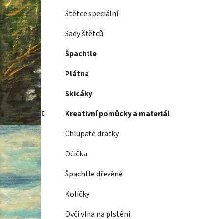
Štětce speciální
Sady štětců
Špachtle
Plátna
Skicáky
Kreativní pomůcky a materiál
Chlupaté drátky
Očička
Špachtle dřevěné
Kolíčky
Ovčí vlna na plstění