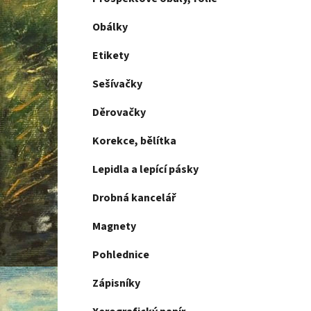
Obálky
Etikety
Sešívačky
Děrovačky
Korekce, bělítka
Lepidla a lepící pásky
Drobná kancelář
Magnety
Pohlednice
Zápisníky