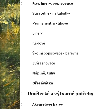
í
Fixy, linery, popisovače
p
a
Stíratelné - na tabulky
n
Permanentní - lihové
e
l
Linery
Křídové
Školní popisovače - barevné
Zvýrazňovače
Náplně, tuhy
Ořezávátka
Umělecké a výtvarné potřeby
Akvarelové barvy