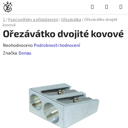
Přejít
Hledat
NÁKUPN
na
KOŠÍK
obsah
Domů
/
Psací potřeby a příslušenství
/
Ořezávátka
/
Ořezávátko dvojité
kovové
Ořezávátko dvojité kovové
Průměrné
Neohodnoceno
Podrobnosti hodnocení
hodnocení
Značka:
Donau
produktu
je
0,0
z
5
hvězdiček.