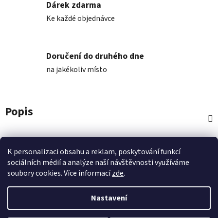
Dárek zdarma
Ke každé objednávce
Doručení do druhého dne
na jakékoliv místo
Popis
Diskuze
K personalizaci obsahu a reklam, poskytování funkcí
sociálních médií a analýze naší návštěvnosti využíváme
Z
soubory cookies. Více informací
zde
.
á
p
Nastavení
a