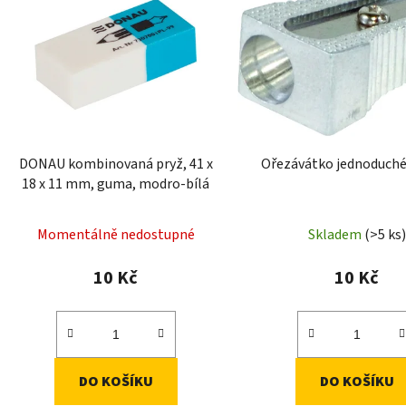
p
i
s
p
r
o
d
DONAU kombinovaná pryž, 41 x
Ořezávátko jednoduché
u
18 x 11 mm, guma, modro-bílá
k
t
Momentálně nedostupné
Skladem
(>5 ks)
ů
10 Kč
10 Kč
DO KOŠÍKU
DO KOŠÍKU