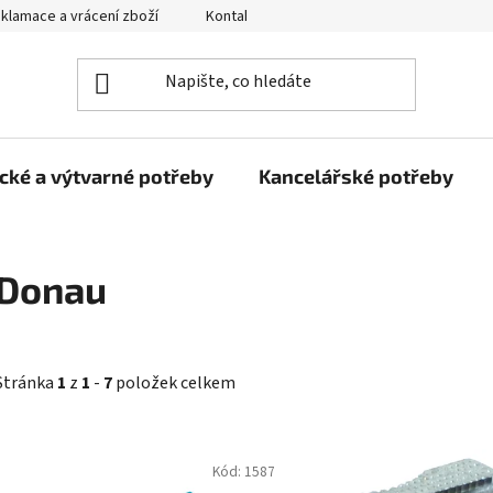
klamace a vrácení zboží
Kontakty
Obchodní podmínky
cké a výtvarné potřeby
Kancelářské potřeby
Donau
Stránka
1
z
1
-
7
položek celkem
V
Kód:
1587
ý