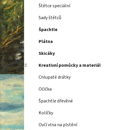
Štětce speciální
Sady štětců
Špachtle
Plátna
Skicáky
Kreativní pomůcky a materiál
Chlupaté drátky
Očička
Špachtle dřevěné
Kolíčky
Ovčí vlna na plstění