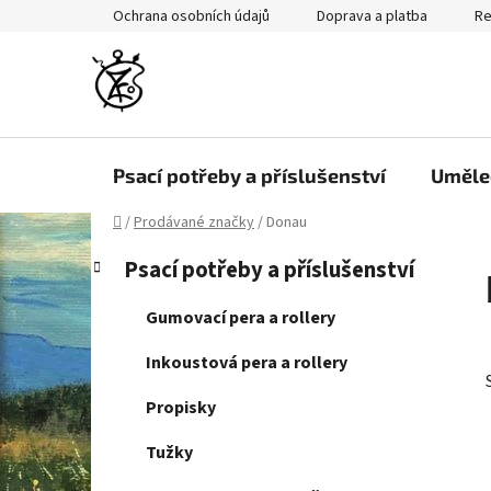
Přejít
Ochrana osobních údajů
Doprava a platba
Re
na
obsah
Psací potřeby a příslušenství
Uměle
Domů
/
Prodávané značky
/
Donau
P
K
Přeskočit
Psací potřeby a příslušenství
a
kategorie
o
t
s
Gumovací pera a rollery
e
t
g
Inkoustová pera a rollery
r
o
a
r
Propisky
i
n
e
Tužky
n
í