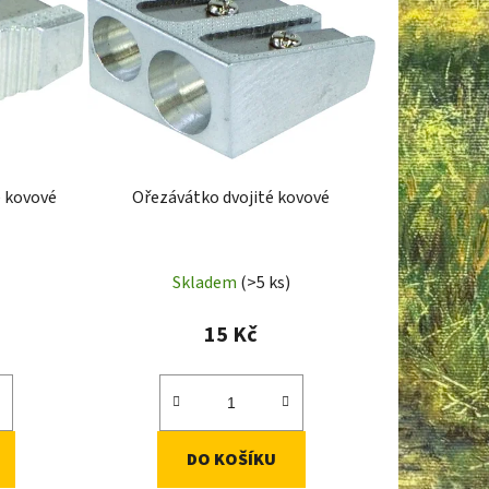
í
p
r
o
d
u
k
 kovové
Ořezávátko dvojité kovové
t
ů
Skladem
(>5 ks)
15 Kč
DO KOŠÍKU