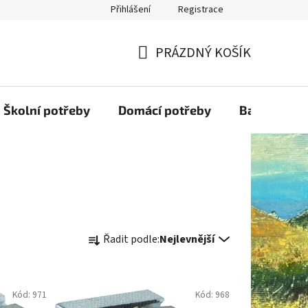
Přihlášení
Registrace
PRÁZDNÝ KOŠÍK
NÁKUPNÍ
KOŠÍK
Školní potřeby
Domácí potřeby
Balící mater
Ř
Řadit podle:
Nejlevnější
a
z
e
Kód:
971
Kód:
968
n