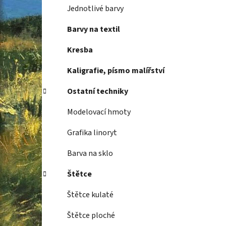
Jednotlivé barvy
Barvy na textil
Kresba
Kaligrafie, písmo malířství
Ostatní techniky
Modelovací hmoty
Grafika linoryt
Barva na sklo
Štětce
Štětce kulaté
Štětce ploché