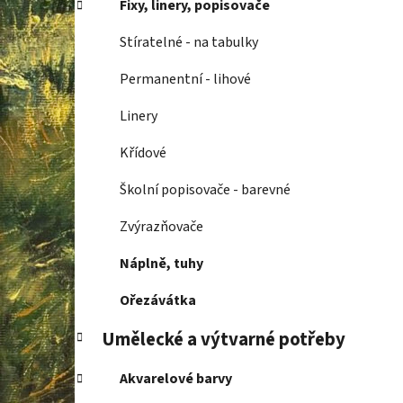
Fixy, linery, popisovače
p
a
Stíratelné - na tabulky
n
Permanentní - lihové
e
l
Linery
Křídové
Školní popisovače - barevné
Zvýrazňovače
Náplně, tuhy
Ořezávátka
Umělecké a výtvarné potřeby
Akvarelové barvy