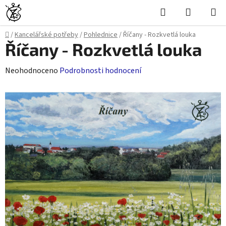
Přejít
Hledat
NÁKUPN
na
KOŠÍK
obsah
Domů
/
Kancelářské potřeby
/
Pohlednice
/
Říčany - Rozkvetlá louka
Říčany - Rozkvetlá louka
Průměrné
Neohodnoceno
Podrobnosti hodnocení
hodnocení
produktu
je
0,0
z
5
hvězdiček.